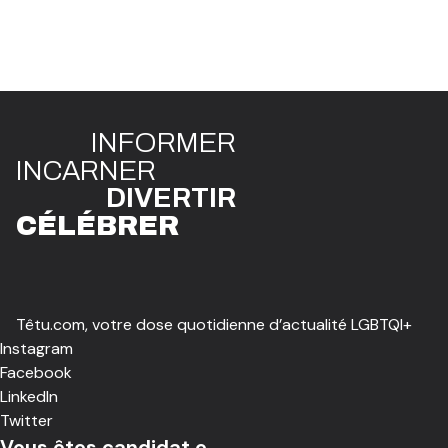
INFO
R
ME
R
I
N
CAR
N
ER
DIVE
R
TIR
CÉLÉBR
E
R
Têtu.com, votre dose quotidienne d’actualité LGBTQI+
Instagram
Facebook
LinkedIn
Twitter
Vous êtes candidat.e