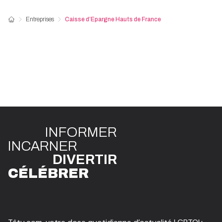
Entreprises
Caisse d’Epargne Hauts de France
INFO
R
ME
R
I
N
CAR
N
ER
DIVE
R
TIR
CÉLÉBR
E
R