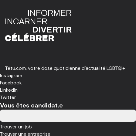
INFO
R
ME
R
I
N
CAR
N
ER
DIVE
R
TIR
CÉLÉBR
E
R
Têtu.com, votre dose quotidienne d’actualité LGBTQI+
Instagram
Facebook
LinkedIn
Twitter
Vous êtes candidat.e
Trouver un job
Trouver une entreprise