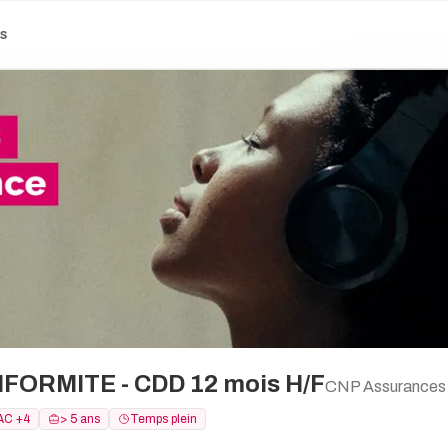
es
ORMITE - CDD 12 mois H/F
CNP Assurances
AC +4
> 5 ans
Temps plein