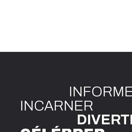
INFO
R
M
I
N
CAR
N
ER
DIVE
R
T