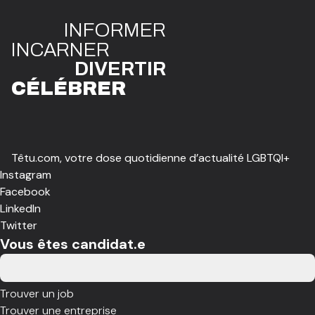
INFO
R
ME
R
I
N
CAR
N
ER
DIVE
R
TIR
CÉLÉBR
E
R
Têtu.com, votre dose quotidienne d’actualité LGBTQI+
Instagram
Facebook
LinkedIn
Twitter
Vous êtes candidat.e
Trouver un job
Trouver une entreprise