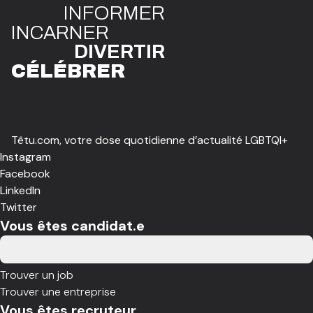
INFO
R
ME
R
I
N
CAR
N
ER
DIVE
R
TIR
CÉLÉBR
E
R
Têtu.com, votre dose quotidienne d’actualité LGBTQI+
Instagram
Facebook
LinkedIn
Twitter
Vous êtes candidat.e
Trouver un job
Trouver une entreprise
Vous êtes recruteur