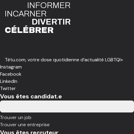
INFO
R
ME
R
I
N
CAR
N
ER
DIVE
R
TIR
CÉLÉBR
E
R
Têtu.com, votre dose quotidienne d’actualité LGBTQI+
Instagram
Facebook
LinkedIn
Twitter
Vous êtes candidat.e
Trouver un job
Trouver une entreprise
Vous êtes recruteur