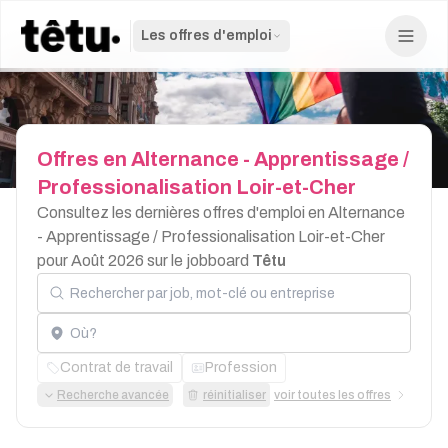
Les offres d'emploi
Offres
en
Alternance
-
Apprentissage
/
Professionalisation
Loir-et-Cher
Consultez les dernières offres d'emploi en Alternance
- Apprentissage / Professionalisation Loir-et-Cher
pour Août 2026 sur le jobboard
Têtu
Rechercher par job, mot-clé ou entreprise
Localisation
Contrat de travail
Profession
Recherche avancée
réinitialiser
voir toutes les offres