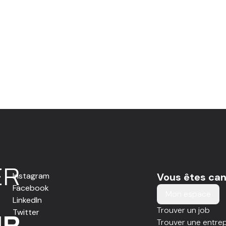
E
R
Instagram
Vous êtes can
Facebook
Mon espace
LinkedIn
Trouver un job
Twitter
IR
Trouver une entrep