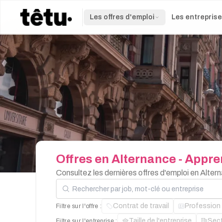
Les offres d'emploi
Les entrepris
Offres
en
Alternance
-
Appre
Consultez les dernières offres d'emploi en Alter
Rechercher par job, mot-clé ou entreprise
Contrat de travail
Profession
Filtre sur l'offre :
Taille de l'entreprise
Sec
Filtre sur l'entreprise :