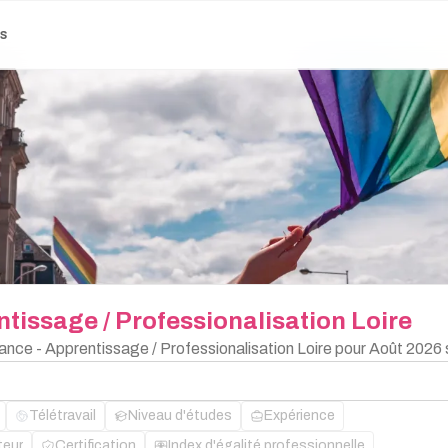
es
ntissage
/
Professionalisation
Loire
nance - Apprentissage / Professionalisation Loire pour Août 2026 
Télétravail
Niveau d'études
Expérience
teur
Certification
Index d'égalité professionnelle