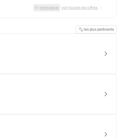
réinitialiser
voir toutes les offres
les plus pertinents