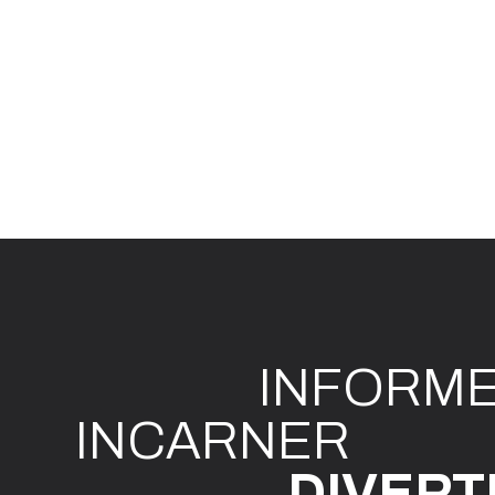
INFO
R
M
I
N
CAR
N
ER
DIVE
R
T