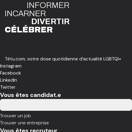
INFO
R
ME
R
I
N
CAR
N
ER
DIVE
R
TIR
CÉLÉBR
E
R
Têtu.com, votre dose quotidienne d’actualité LGBTQI+
Instagram
Facebook
LinkedIn
Twitter
Vous êtes candidat.e
Trouver un job
Trouver une entreprise
Vous êtes recruteur