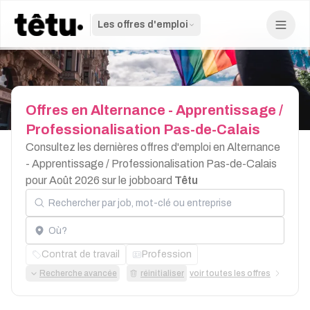
Les offres d'emploi
Offres
en
Alternance
-
Apprentissage
/
Professionalisation
Pas-de-Calais
Consultez les dernières offres d'emploi en Alternance
- Apprentissage / Professionalisation Pas-de-Calais
pour Août 2026 sur le jobboard
Têtu
Rechercher par job, mot-clé ou entreprise
Localisation
Contrat de travail
Profession
Recherche avancée
réinitialiser
voir toutes les offres