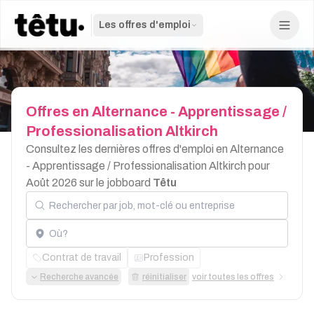
Les offres d'emploi
Offres
en
Alternance
-
Apprentissage
/
Professionalisation
Altkirch
Consultez les dernières offres d'emploi en Alternance
- Apprentissage / Professionalisation Altkirch pour
Août 2026 sur le jobboard
Têtu
Rechercher par job, mot-clé ou entreprise
Localisation
Contrat de travail
Profession
Recherche avancée
réinitialiser
voir toutes les offres