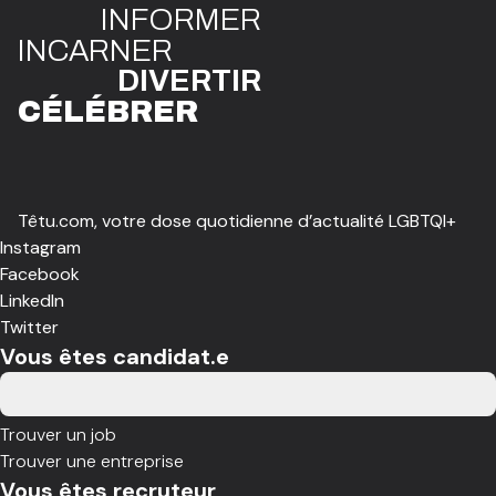
INFO
R
ME
R
I
N
CAR
N
ER
DIVE
R
TIR
CÉLÉBR
E
R
Têtu.com, votre dose quotidienne d’actualité LGBTQI+
Instagram
Facebook
LinkedIn
Twitter
Vous êtes candidat.e
Trouver un job
Trouver une entreprise
Vous êtes recruteur