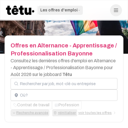
Les offres d'emploi
Offres
en
Alternance
-
Apprentissage
/
Professionalisation
Bayonne
Consultez les dernières offres d'emploi en Alternance
- Apprentissage / Professionalisation Bayonne pour
Août 2026 sur le jobboard
Têtu
Rechercher par job, mot-clé ou entreprise
Localisation
Contrat de travail
Profession
Recherche avancée
réinitialiser
voir toutes les offres