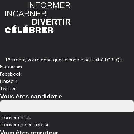
INFO
R
ME
R
I
N
CAR
N
ER
DIVE
R
TIR
CÉLÉBR
E
R
Têtu.com, votre dose quotidienne d’actualité LGBTQI+
Instagram
Facebook
LinkedIn
Twitter
Vous êtes candidat.e
Trouver un job
Trouver une entreprise
Vous êtes recruteur