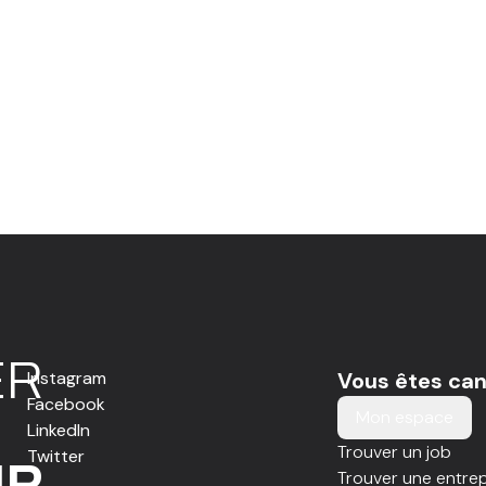
E
R
Instagram
Vous êtes can
Facebook
Mon espace
LinkedIn
Trouver un job
Twitter
IR
Trouver une entrep