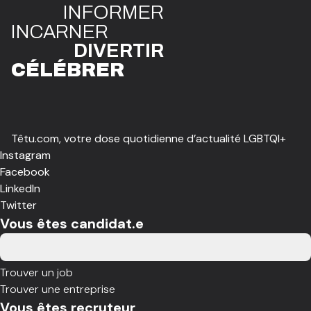
INFO
R
ME
R
I
N
CAR
N
ER
DIVE
R
TIR
CÉLÉBR
E
R
Têtu.com, votre dose quotidienne d’actualité LGBTQI+
Instagram
Facebook
LinkedIn
Twitter
Vous êtes candidat.e
Trouver un job
Trouver une entreprise
Vous êtes recruteur