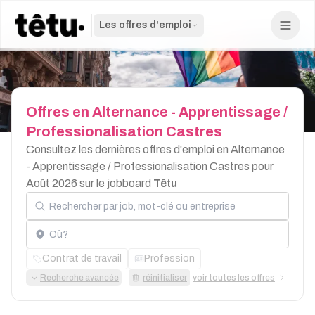
Les offres d'emploi
Offres
en
Alternance
-
Apprentissage
/
Professionalisation
Castres
Consultez les dernières offres d'emploi en Alternance
- Apprentissage / Professionalisation Castres pour
Août 2026 sur le jobboard
Têtu
Rechercher par job, mot-clé ou entreprise
Localisation
Contrat de travail
Profession
Recherche avancée
réinitialiser
voir toutes les offres