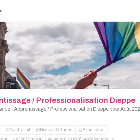
es
ntissage
/
Professionalisation
Dieppe
rnance - Apprentissage / Professionalisation Dieppe pour Août 202
Télétravail
Niveau d'études
Expérience
teur
Certification
Index d'égalité professionnelle