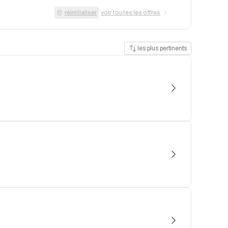
réinitialiser
voir toutes les offres
les plus pertinents