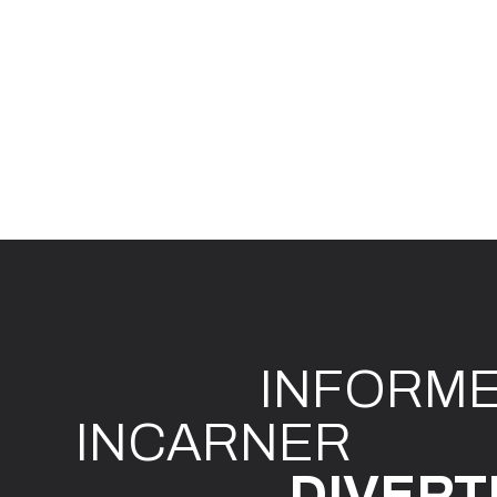
INFO
R
M
I
N
CAR
N
ER
DIVE
R
T