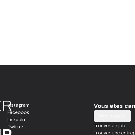
E
R
Instagram
Vous êtes can
Facebook
Mon espace
LinkedIn
Trouver un job
Twitter
IR
Trouver une entrep