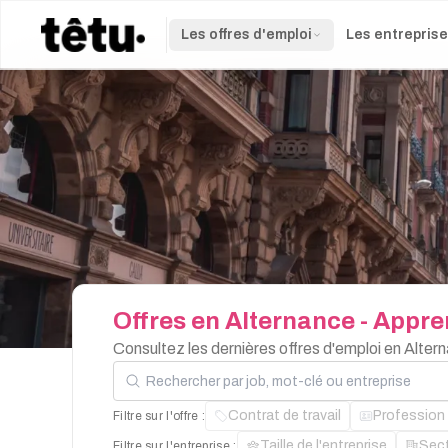
Les offres d'emploi
Les entrepris
Offres
en
Alternance
-
Appre
Consultez les dernières offres d'emploi en Alte
Rechercher par job, mot-clé ou entreprise
Contrat de travail
Profession
Filtre sur l'offre :
Taille de l'entreprise
Sec
Filtre sur l'entreprise :