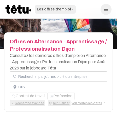
Les offres d'emploi
Offres
en
Alternance
-
Apprentissage
/
Professionalisation
Dijon
Consultez les dernières offres d'emploi en Alternance
- Apprentissage / Professionalisation Dijon pour Août
2026 sur le jobboard
Têtu
Rechercher par job, mot-clé ou entreprise
Localisation
Contrat de travail
Profession
Recherche avancée
réinitialiser
voir toutes les offres