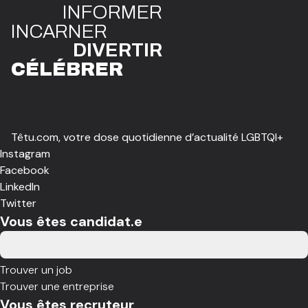
INFO
R
ME
R
I
N
CAR
N
ER
DIVE
R
TIR
CÉLÉBR
E
R
Têtu.com, votre dose quotidienne d’actualité LGBTQI+
Instagram
Facebook
LinkedIn
Twitter
Vous êtes candidat.e
Trouver un job
Trouver une entreprise
Vous êtes recruteur