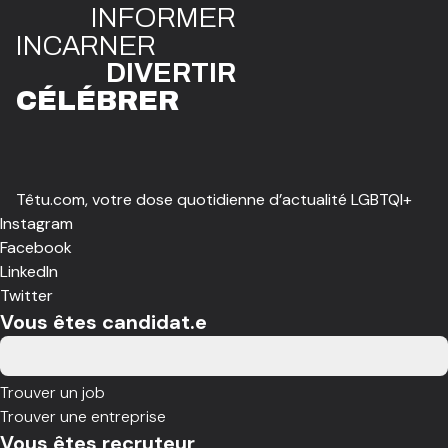
INFO
R
ME
R
I
N
CAR
N
ER
DIVE
R
TIR
CÉLÉBR
E
R
Têtu.com, votre dose quotidienne d’actualité LGBTQI+
Instagram
Facebook
LinkedIn
Twitter
Vous êtes candidat.e
Trouver un job
Trouver une entreprise
Vous êtes recruteur