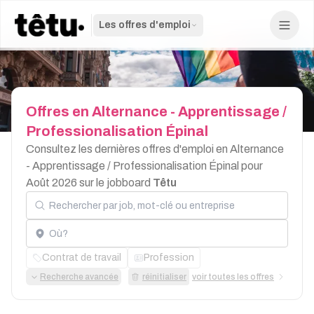
Les offres d'emploi
Offres
en
Alternance
-
Apprentissage
/
Professionalisation
Épinal
Consultez les dernières offres d'emploi en Alternance
- Apprentissage / Professionalisation Épinal pour
Août 2026 sur le jobboard
Têtu
Rechercher par job, mot-clé ou entreprise
Localisation
Contrat de travail
Profession
Recherche avancée
réinitialiser
voir toutes les offres