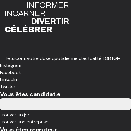
INFO
R
ME
R
I
N
CAR
N
ER
DIVE
R
TIR
CÉLÉBR
E
R
Têtu.com, votre dose quotidienne d’actualité LGBTQI+
Instagram
Facebook
LinkedIn
Twitter
Vous êtes candidat.e
Trouver un job
Trouver une entreprise
Vous êtes recruteur