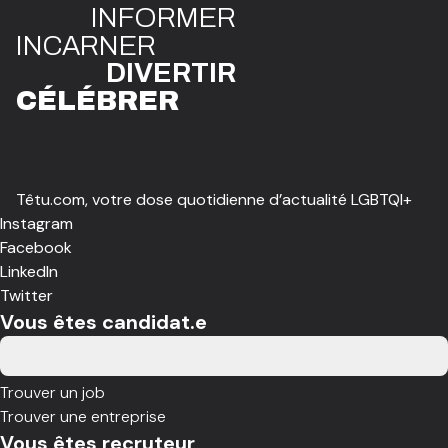
INFO
R
ME
R
I
N
CAR
N
ER
DIVE
R
TIR
CÉLÉBR
E
R
Têtu.com, votre dose quotidienne d’actualité LGBTQI+
Instagram
Facebook
LinkedIn
Twitter
Vous êtes candidat.e
Trouver un job
Trouver une entreprise
Vous êtes recruteur