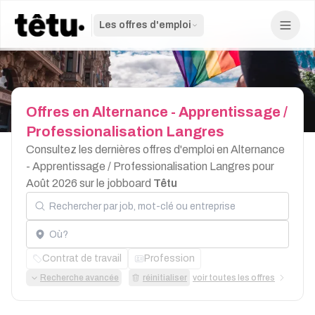
Les offres d'emploi
Offres
en
Alternance
-
Apprentissage
/
Professionalisation
Langres
Consultez les dernières offres d'emploi en Alternance
- Apprentissage / Professionalisation Langres pour
Août 2026 sur le jobboard
Têtu
Rechercher par job, mot-clé ou entreprise
Localisation
Contrat de travail
Profession
Recherche avancée
réinitialiser
voir toutes les offres