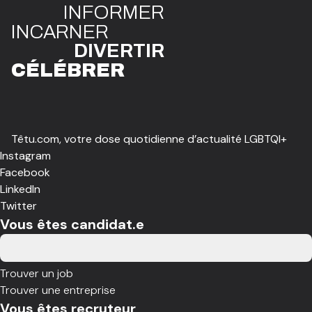
INFO
R
ME
R
I
N
CAR
N
ER
DIVE
R
TIR
CÉLÉBR
E
R
Têtu.com, votre dose quotidienne d’actualité LGBTQI+
Instagram
Facebook
LinkedIn
Twitter
Vous êtes candidat.e
Trouver un job
Trouver une entreprise
Vous êtes recruteur