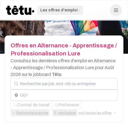
Les offres d'emploi
Offres
en
Alternance
-
Apprentissage
/
Professionalisation
Lure
Consultez les dernières offres d'emploi en Alternance
- Apprentissage / Professionalisation Lure pour Août
2026 sur le jobboard
Têtu
Rechercher par job, mot-clé ou entreprise
Localisation
Contrat de travail
Profession
Recherche avancée
réinitialiser
voir toutes les offres