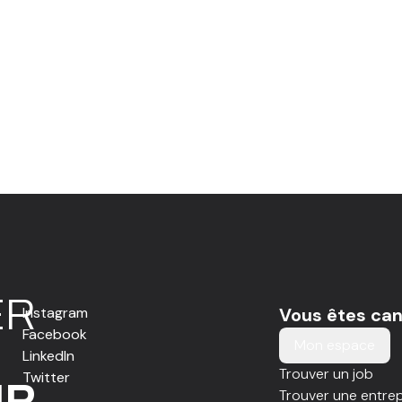
E
R
Instagram
Vous êtes can
Facebook
Mon espace
LinkedIn
Trouver un job
Twitter
IR
Trouver une entrep