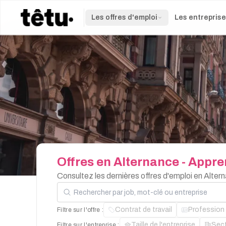
Les offres d'emploi
Les entrepris
Offres
en
Alternance
-
Appre
Consultez les dernières offres d'emploi en Alter
Rechercher par job, mot-clé ou entreprise
Contrat de travail
Profession
Filtre sur l'offre :
Taille de l'entreprise
Sec
Filtre sur l'entreprise :