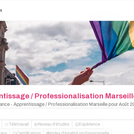
es
ntissage
/
Professionalisation
Marseill
nance - Apprentissage / Professionalisation Marseille pour Août 2
Télétravail
Niveau d'études
Expérience
teur
Certification
Index d'égalité professionnelle