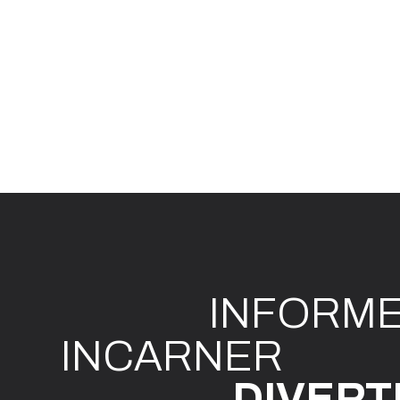
INFO
R
M
I
N
CAR
N
ER
DIVE
R
T