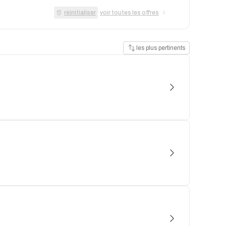
réinitialiser
voir toutes les offres
les plus pertinents