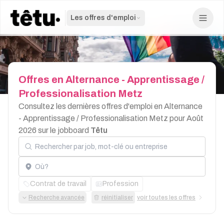
Les offres d'emploi
Offres
en
Alternance
-
Apprentissage
/
Professionalisation
Metz
Consultez les dernières offres d'emploi en Alternance
- Apprentissage / Professionalisation Metz pour Août
2026 sur le jobboard
Têtu
Rechercher par job, mot-clé ou entreprise
Localisation
Contrat de travail
Profession
Recherche avancée
réinitialiser
voir toutes les offres