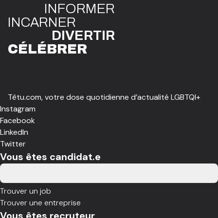
INFO
R
ME
R
I
N
CAR
N
ER
DIVE
R
TIR
CÉLÉBR
E
R
Têtu.com, votre dose quotidienne d’actualité LGBTQI+
Instagram
Facebook
LinkedIn
Twitter
Vous êtes candidat.e
Trouver un job
Trouver une entreprise
Vous êtes recruteur