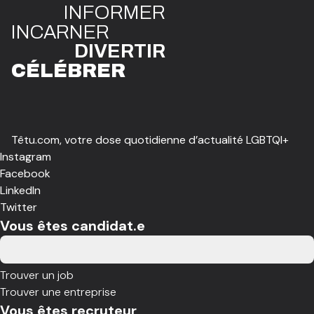
INFO
R
ME
R
I
N
CAR
N
ER
DIVE
R
TIR
CÉLÉBR
E
R
Têtu.com, votre dose quotidienne d’actualité LGBTQI+
Instagram
Facebook
LinkedIn
Twitter
Vous êtes candidat.e
Trouver un job
Trouver une entreprise
Vous êtes recruteur