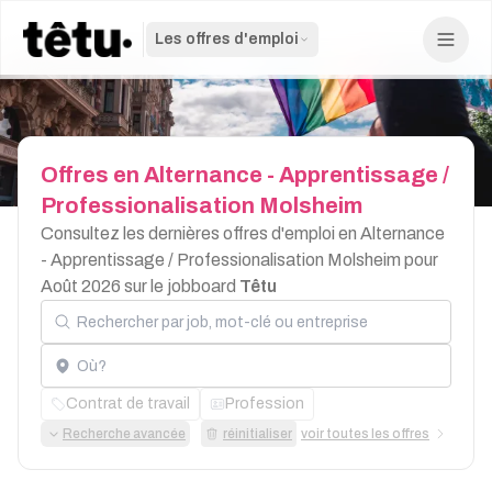
Les offres d'emploi
Offres
en
Alternance
-
Apprentissage
/
Professionalisation
Molsheim
Consultez les dernières offres d'emploi en Alternance
- Apprentissage / Professionalisation Molsheim pour
Août 2026 sur le jobboard
Têtu
Rechercher par job, mot-clé ou entreprise
Localisation
Contrat de travail
Profession
Recherche avancée
réinitialiser
voir toutes les offres