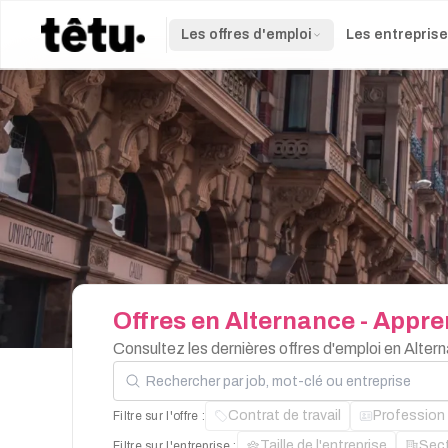
Les offres d'emploi
Les entrepris
Offres
en
Alternance
-
Appre
Consultez les dernières offres d'emploi en Alter
Rechercher par job, mot-clé ou entreprise
Contrat de travail
Profession
Filtre sur l'offre :
Taille de l'entreprise
Sec
Filtre sur l'entreprise :