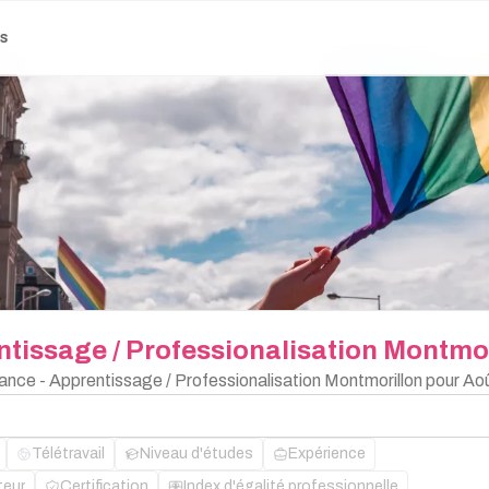
es
ntissage
/
Professionalisation
Montmor
nance - Apprentissage / Professionalisation Montmorillon pour Ao
Télétravail
Niveau d'études
Expérience
teur
Certification
Index d'égalité professionnelle