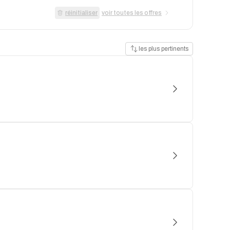
réinitialiser
voir toutes les offres
les plus pertinents