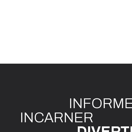
INFO
R
M
I
N
CAR
N
ER
DIVE
R
T