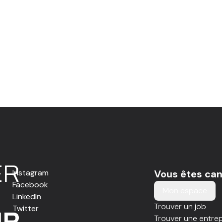
E
R
Instagram
Vous êtes can
Facebook
Mon espace
LinkedIn
Trouver un job
Twitter
IR
Trouver une entrep