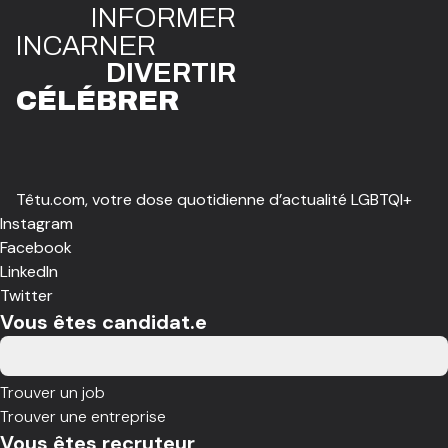
INFO
R
ME
R
I
N
CAR
N
ER
DIVE
R
TIR
CÉLÉBR
E
R
Têtu.com, votre dose quotidienne d’actualité LGBTQI+
Instagram
Facebook
LinkedIn
Twitter
Vous êtes candidat.e
Trouver un job
Trouver une entreprise
Vous êtes recruteur