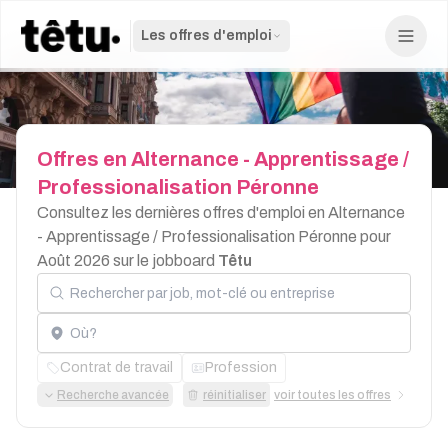
Les offres d'emploi
Offres
en
Alternance
-
Apprentissage
/
Professionalisation
Péronne
Consultez les dernières offres d'emploi en Alternance
- Apprentissage / Professionalisation Péronne pour
Août 2026 sur le jobboard
Têtu
Rechercher par job, mot-clé ou entreprise
Localisation
Contrat de travail
Profession
Recherche avancée
réinitialiser
voir toutes les offres