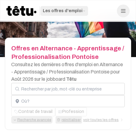
Les offres d'emploi
Offres
en
Alternance
-
Apprentissage
/
Professionalisation
Pontoise
Consultez les dernières offres d'emploi en Alternance
- Apprentissage / Professionalisation Pontoise pour
Août 2026 sur le jobboard
Têtu
Rechercher par job, mot-clé ou entreprise
Localisation
Contrat de travail
Profession
Recherche avancée
réinitialiser
voir toutes les offres