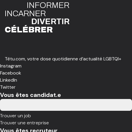
INFO
R
ME
R
I
N
CAR
N
ER
DIVE
R
TIR
CÉLÉBR
E
R
Têtu.com, votre dose quotidienne d’actualité LGBTQI+
Instagram
Facebook
LinkedIn
Twitter
Vous êtes candidat.e
Trouver un job
Trouver une entreprise
Vous êtes recruteur