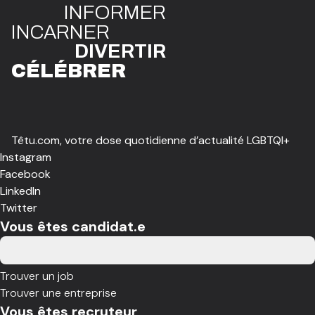
INFO
R
ME
R
I
N
CAR
N
ER
DIVE
R
TIR
CÉLÉBR
E
R
Têtu.com, votre dose quotidienne d’actualité LGBTQI+
Instagram
Facebook
LinkedIn
Twitter
Vous êtes candidat.e
Trouver un job
Trouver une entreprise
Vous êtes recruteur