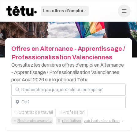
Les offres d'emploi
Offres
en
Alternance
-
Apprentissage
/
Professionalisation
Valenciennes
Consultez les dernières offres d'emploi en Alternance
- Apprentissage / Professionalisation Valenciennes
pour Août 2026 sur le jobboard
Têtu
Rechercher par job, mot-clé ou entreprise
Localisation
Contrat de travail
Profession
Recherche avancée
réinitialiser
voir toutes les offres