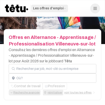
Les offres d'emploi
Offres
en
Alternance
-
Apprentissage
/
Professionalisation
Villeneuve-sur-lot
Consultez les dernières offres d'emploi en Alternance
- Apprentissage / Professionalisation Villeneuve-sur-
lot pour Août 2026 sur le jobboard
Têtu
Rechercher par job, mot-clé ou entreprise
Localisation
Contrat de travail
Profession
Recherche avancée
réinitialiser
voir toutes les offres