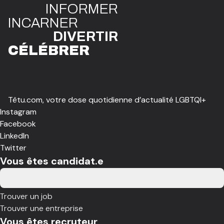
INFO
R
ME
R
I
N
CAR
N
ER
DIVE
R
TIR
CÉLÉBR
E
R
Têtu.com, votre dose quotidienne d’actualité LGBTQI+
Instagram
Facebook
LinkedIn
Twitter
Vous êtes candidat.e
Trouver un job
Trouver une entreprise
Vous êtes recruteur