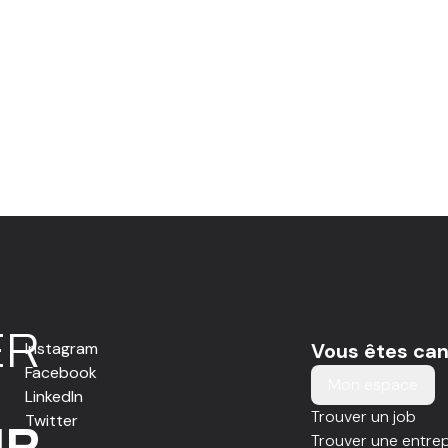
E
R
Instagram
Vous êtes can
Facebook
Mon espace
LinkedIn
Trouver un job
Twitter
IR
Trouver une entrep