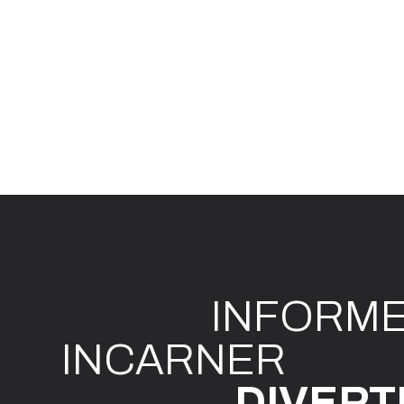
INFO
R
M
I
N
CAR
N
ER
DIVE
R
T