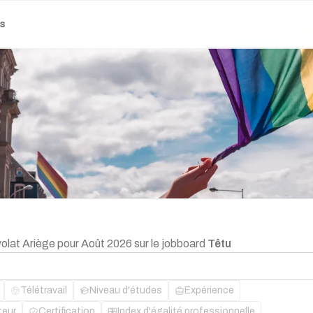
es
volat Ariège pour Août 2026 sur le jobboard
Têtu
Télétravail
Niveau d'études
Expérience
teur
Certification
Index d'égalité professionnelle