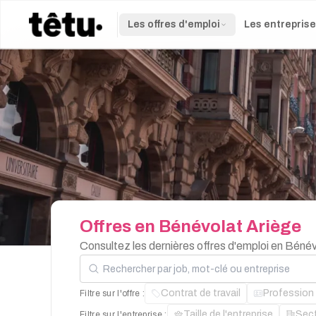
Les offres d'emploi
Les entrepris
Offres
en
Bénévolat
Ariège
Consultez les dernières offres d'emploi en Béné
Rechercher par job, mot-clé ou entreprise
Contrat de travail
Profession
Filtre sur l'offre :
Taille de l'entreprise
Sec
Filtre sur l'entreprise :