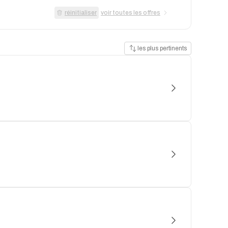
réinitialiser
voir toutes les offres
les plus pertinents