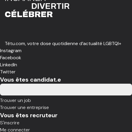
DIVE
R
TIR
CÉLÉBR
E
R
Têtu.com, votre dose quotidienne d’actualité LGBTQI+
Instagram
Facebook
LinkedIn
Twitter
Vous êtes candidat.e
Trouver un job
Trouver une entreprise
Vous êtes recruteur
S'inscrire
Me connecter