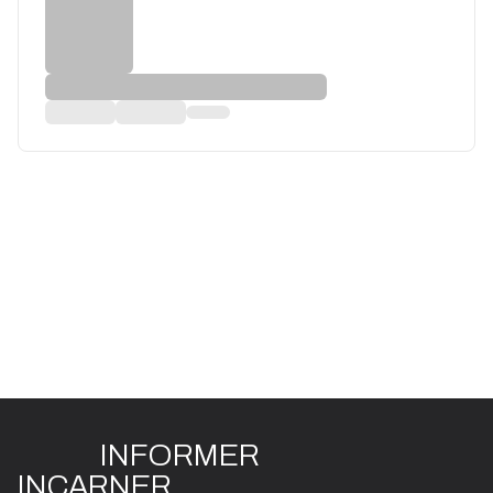
INFO
R
ME
R
I
N
CAR
N
ER