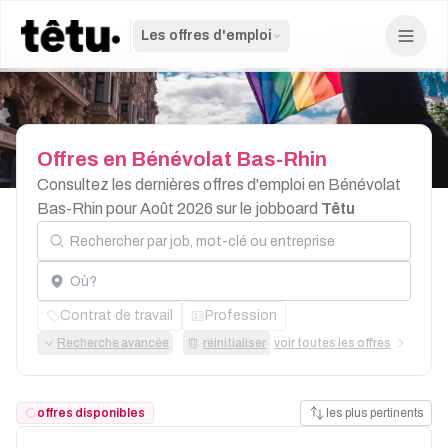
Les offres d'emploi
Offres
en
Bénévolat
Bas-Rhin
Consultez les dernières offres d'emploi en Bénévolat
Bas-Rhin pour Août 2026 sur le jobboard
Têtu
Rechercher par job, mot-clé ou entreprise
Localisation
Contrat de travail
Profession
Recherche avancée
réinitialiser
voir toutes les offres
offres disponibles
les plus pertinents