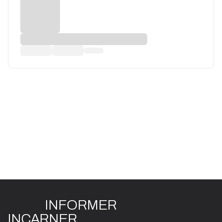
INFO
R
ME
R
I
N
CAR
N
ER