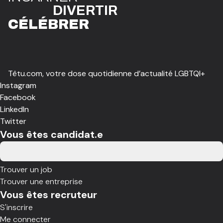
DIVE
R
TIR
CÉLÉBR
E
R
Têtu.com, votre dose quotidienne d’actualité LGBTQI+
Instagram
Facebook
LinkedIn
Twitter
Vous êtes candidat.e
Trouver un job
Trouver une entreprise
Vous êtes recruteur
S'inscrire
Me connecter