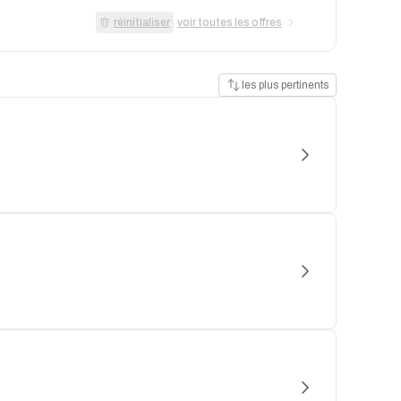
réinitialiser
voir toutes les offres
les plus pertinents