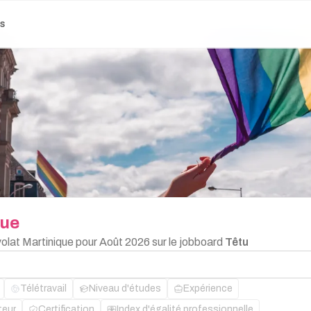
es
que
volat Martinique pour Août 2026 sur le jobboard
Têtu
Télétravail
Niveau d'études
Expérience
teur
Certification
Index d'égalité professionnelle