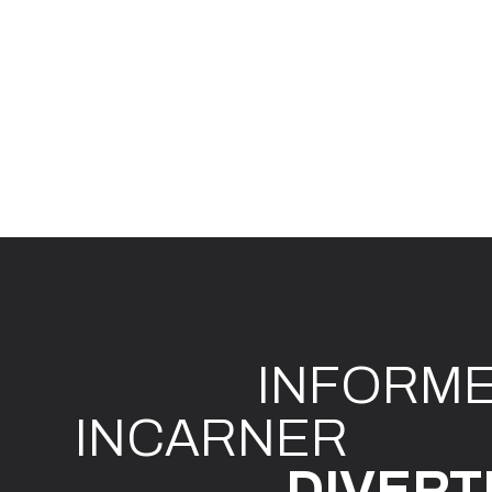
INFO
R
M
I
N
CAR
N
ER
DIVE
R
T