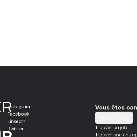
E
R
Instagram
Vous êtes can
Facebook
Mon espace
LinkedIn
Trouver un job
Twitter
IR
Trouver une entrep