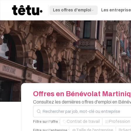
Les offres d'emploi
Les entrepris
Offres
en
Bénévolat
Martini
Consultez les dernières offres d'emploi en Béné
Rechercher par job, mot-clé ou entreprise
Contrat de travail
Profession
Filtre sur l'offre :
Taille de l'entreprise
Sec
Filtre sur l'entreprise :