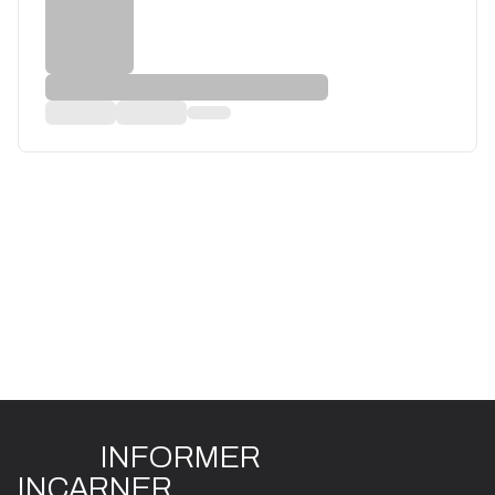
INFO
R
ME
R
I
N
CAR
N
ER