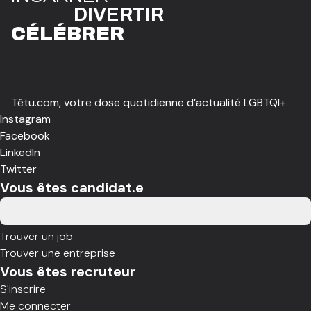
DIVE
R
TIR
CÉLÉBR
E
R
Têtu.com, votre dose quotidienne d’actualité LGBTQI+
Instagram
Facebook
LinkedIn
Twitter
Vous êtes candidat.e
Trouver un job
Trouver une entreprise
Vous êtes recruteur
S'inscrire
Me connecter