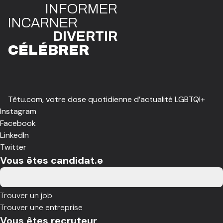
INFO
R
ME
R
I
N
CAR
N
ER
DIVE
R
TIR
CÉLÉBR
E
R
Têtu.com, votre dose quotidienne d’actualité LGBTQI+
Instagram
Facebook
LinkedIn
Twitter
Vous êtes candidat.e
Trouver un job
Trouver une entreprise
Vous êtes recruteur