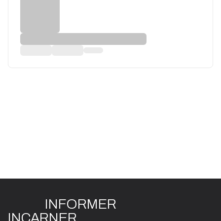
INFO
R
ME
R
I
N
CAR
N
ER