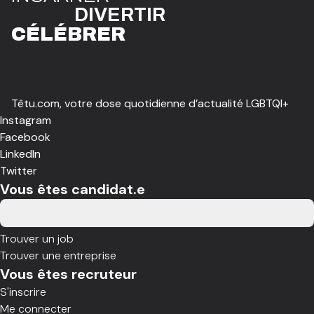
DIVE
R
TIR
CÉLÉBR
E
R
Têtu.com, votre dose quotidienne d’actualité LGBTQI+
Instagram
Facebook
LinkedIn
Twitter
Vous êtes candidat.e
Trouver un job
Trouver une entreprise
Vous êtes recruteur
S'inscrire
Me connecter