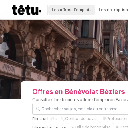
Les offres d'emploi
Les entrepris
Offres
en
Bénévolat
Béziers
Consultez les dernières offres d'emploi en Béné
Rechercher par job, mot-clé ou entreprise
Contrat de travail
Profession
Filtre sur l'offre :
Taille de l'entreprise
Sec
Filtre sur l'entreprise :