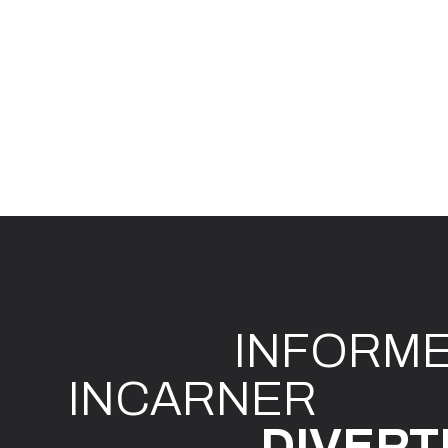
INFO
R
M
I
N
CAR
N
ER
DIVE
R
T