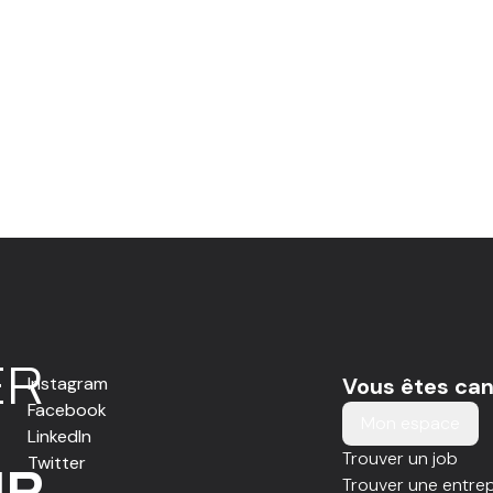
E
R
Instagram
Vous êtes can
Facebook
Mon espace
LinkedIn
Trouver un job
Twitter
IR
Trouver une entrep