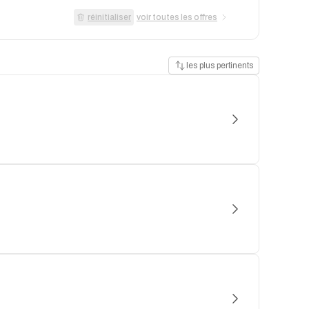
réinitialiser
voir toutes les offres
les plus pertinents