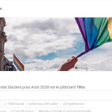
es
volat Béziers pour Août 2026 sur le jobboard
Têtu
Télétravail
Niveau d'études
Expérience
teur
Certification
Index d'égalité professionnelle