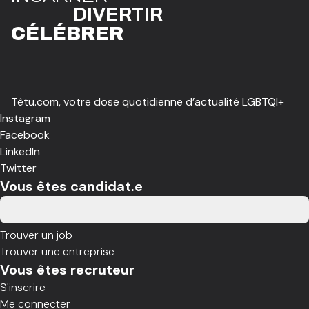
DIVE
R
TIR
CÉLÉBR
E
R
Têtu.com, votre dose quotidienne d’actualité LGBTQI+
Instagram
Facebook
LinkedIn
Twitter
Vous êtes candidat.e
Trouver un job
Trouver une entreprise
Vous êtes recruteur
S'inscrire
Me connecter