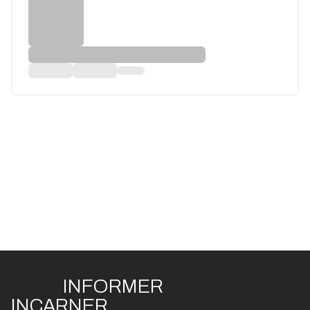
INFO
R
ME
R
I
N
CAR
N
ER