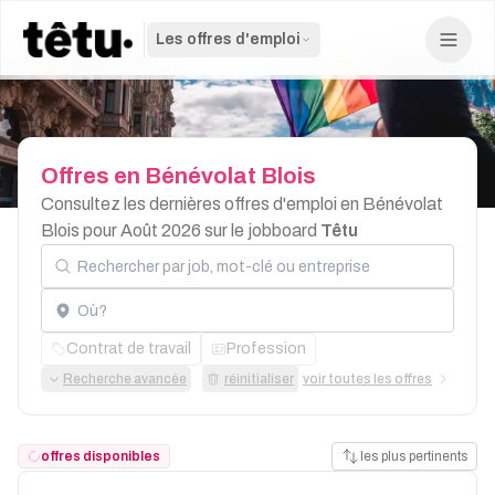
Les offres d'emploi
Offres
en
Bénévolat
Blois
Consultez les dernières offres d'emploi en Bénévolat
Blois pour Août 2026 sur le jobboard
Têtu
Rechercher par job, mot-clé ou entreprise
Localisation
Contrat de travail
Profession
Recherche avancée
réinitialiser
voir toutes les offres
offres disponibles
les plus pertinents