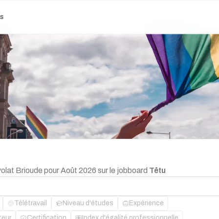
es
volat Brioude pour Août 2026 sur le jobboard
Têtu
Télétravail
Niveau d'études
Expérience
teur
Certification
Index d'égalité professionnelle