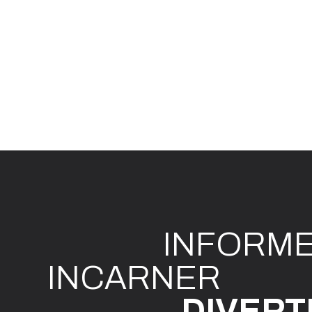
INFO
R
M
I
N
CAR
N
ER
DIVE
R
T