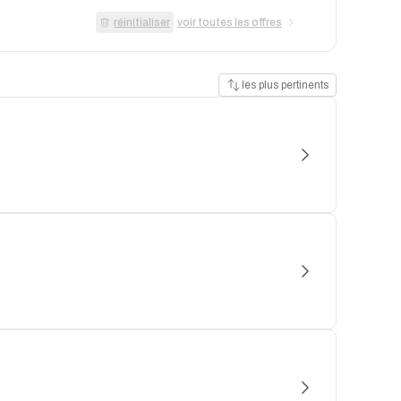
réinitialiser
voir toutes les offres
les plus pertinents