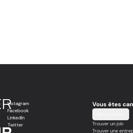
E
R
Instagram
Vous êtes can
Facebook
Mon espace
LinkedIn
Trouver un job
Twitter
IR
Trouver une entrep