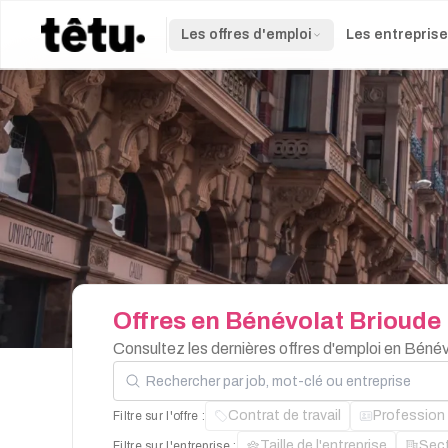
Les offres d'emploi
Les entrepris
Offres
en
Bénévolat
Brioude
Consultez les dernières offres d'emploi en Béné
Rechercher par job, mot-clé ou entreprise
Contrat de travail
Profession
Filtre sur l'offre :
Taille de l'entreprise
Sec
Filtre sur l'entreprise :