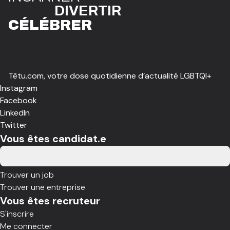
DIVE
R
TIR
CÉLÉBR
E
R
Têtu.com, votre dose quotidienne d’actualité LGBTQI+
Instagram
Facebook
LinkedIn
Twitter
Vous êtes candidat.e
Trouver un job
Trouver une entreprise
Vous êtes recruteur
S'inscrire
Me connecter