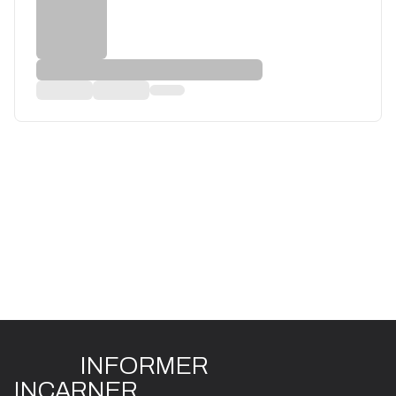
INFO
R
ME
R
I
N
CAR
N
ER