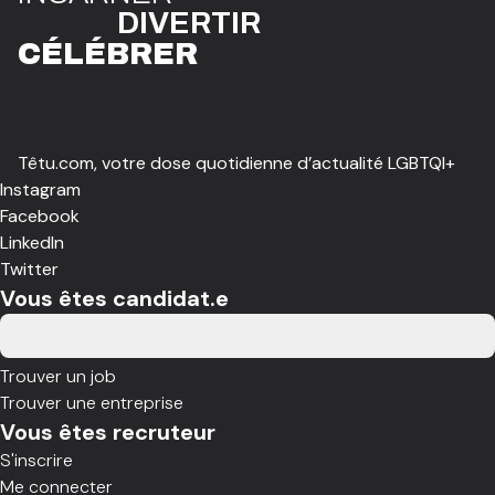
DIVE
R
TIR
CÉLÉBR
E
R
Têtu.com, votre dose quotidienne d’actualité LGBTQI+
Instagram
Facebook
LinkedIn
Twitter
Vous êtes candidat.e
Trouver un job
Trouver une entreprise
Vous êtes recruteur
S'inscrire
Me connecter