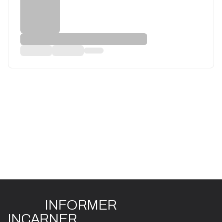
INFO
R
ME
R
I
N
CAR
N
ER