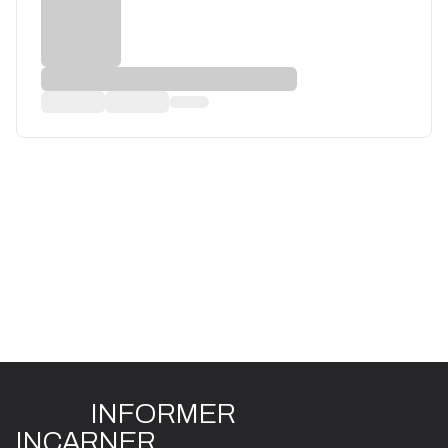
INFO
R
ME
R
I
N
CAR
N
ER