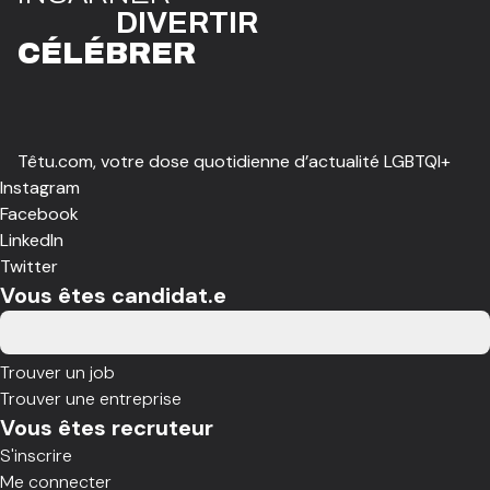
DIVE
R
TIR
CÉLÉBR
E
R
Têtu.com, votre dose quotidienne d’actualité LGBTQI+
Instagram
Facebook
LinkedIn
Twitter
Vous êtes candidat.e
Trouver un job
Trouver une entreprise
Vous êtes recruteur
S'inscrire
Me connecter