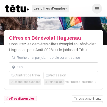
Les offres d'emploi
Offres
en
Bénévolat
Haguenau
Consultez les dernières offres d'emploi en Bénévolat
Haguenau pour Août 2026 sur le jobboard
Têtu
Rechercher par job, mot-clé ou entreprise
Localisation
Contrat de travail
Profession
Recherche avancée
réinitialiser
voir toutes les offres
offres disponibles
les plus pertinents