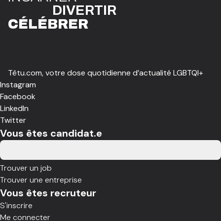
DIVE
R
TIR
CÉLÉBR
E
R
Têtu.com, votre dose quotidienne d’actualité LGBTQI+
Instagram
Facebook
LinkedIn
Twitter
Vous êtes candidat.e
Trouver un job
Trouver une entreprise
Vous êtes recruteur
S'inscrire
Me connecter