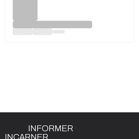
INFO
R
ME
R
I
N
CAR
N
ER