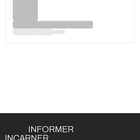
INFO
R
ME
R
I
N
CAR
N
ER