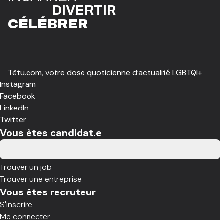
DIVE
R
TIR
CÉLÉBR
E
R
Têtu.com, votre dose quotidienne d’actualité LGBTQI+
Instagram
Facebook
LinkedIn
Twitter
Vous êtes candidat.e
Trouver un job
Trouver une entreprise
Vous êtes recruteur
S'inscrire
Me connecter