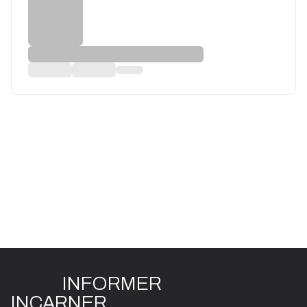
INFO
R
ME
R
I
N
CAR
N
ER