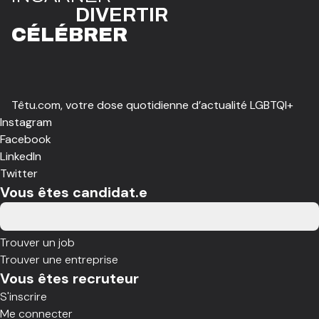
DIVE
R
TIR
CÉLÉBR
E
R
Têtu.com, votre dose quotidienne d’actualité LGBTQI+
Instagram
Facebook
LinkedIn
Twitter
Vous êtes candidat.e
Trouver un job
Trouver une entreprise
Vous êtes recruteur
S'inscrire
Me connecter