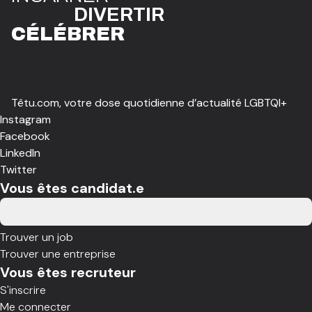
DIVE
R
TIR
CÉLÉBR
E
R
Têtu.com, votre dose quotidienne d’actualité LGBTQI+
Instagram
Facebook
LinkedIn
Twitter
Vous êtes candidat.e
Trouver un job
Trouver une entreprise
Vous êtes recruteur
S'inscrire
Me connecter