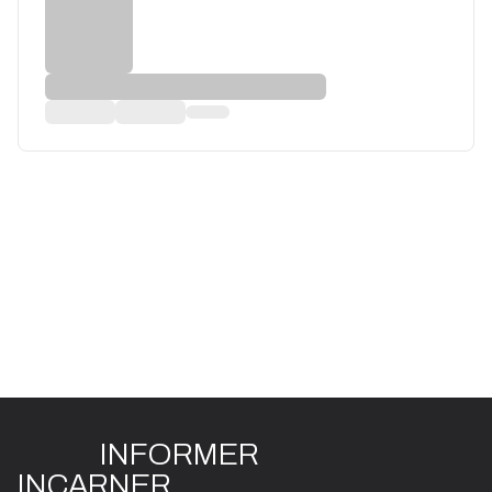
INFO
R
ME
R
I
N
CAR
N
ER