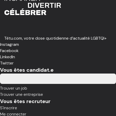
DIVE
R
TIR
CÉLÉBR
E
R
Têtu.com, votre dose quotidienne d’actualité LGBTQI+
Instagram
Facebook
LinkedIn
Twitter
Vous êtes candidat.e
Trouver un job
Trouver une entreprise
Vous êtes recruteur
S'inscrire
Me connecter