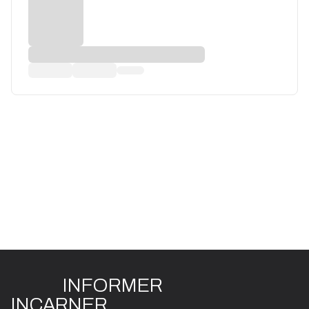
INFO
R
ME
R
I
N
CAR
N
ER