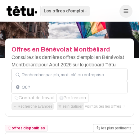
Les offres d'emploi
Offres
en
Bénévolat
Montbéliard
Consultez les dernières offres d'emploi en Bénévolat
Montbéliard pour Août 2026 sur le jobboard
Têtu
Rechercher par job, mot-clé ou entreprise
Localisation
Contrat de travail
Profession
Recherche avancée
réinitialiser
voir toutes les offres
offres disponibles
les plus pertinents