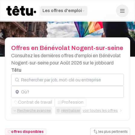
Les offres d'emploi
Offres
en
Bénévolat
Nogent-sur-seine
Consultez les dernières offres d'emploi en Bénévolat
Nogent-sur-seine pour Août 2026 sur le jobboard
Têtu
Rechercher par job, mot-clé ou entreprise
Localisation
Contrat de travail
Profession
Recherche avancée
réinitialiser
voir toutes les offres
offres disponibles
les plus pertinents