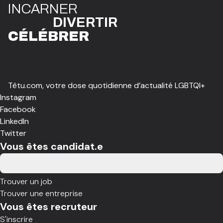
I
N
CAR
N
ER
DIVE
R
TIR
CÉLÉBR
E
R
Têtu.com, votre dose quotidienne d’actualité LGBTQI+
Instagram
Facebook
LinkedIn
Twitter
Vous êtes candidat.e
Trouver un job
Trouver une entreprise
Vous êtes recruteur
S'inscrire