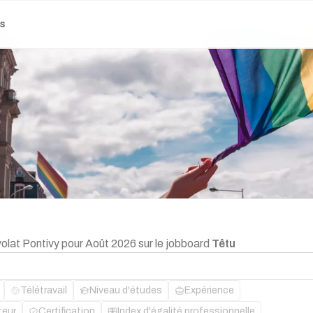
es
volat Pontivy pour Août 2026 sur le jobboard
Têtu
Télétravail
Niveau d'études
Expérience
teur
Certification
Index d'égalité professionnelle