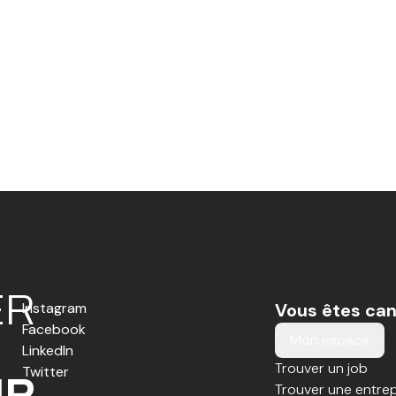
E
R
Instagram
Vous êtes can
Facebook
Mon espace
LinkedIn
Trouver un job
Twitter
IR
Trouver une entrep