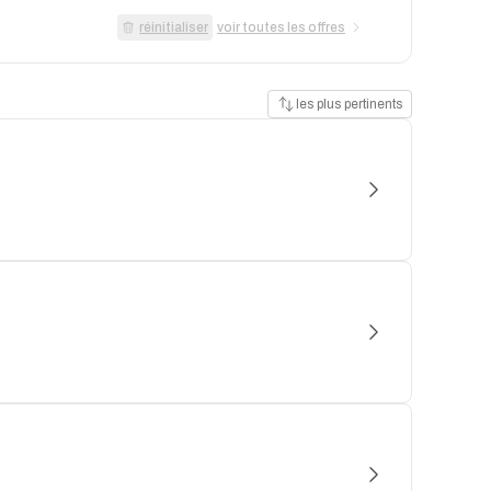
réinitialiser
voir toutes les offres
les plus pertinents