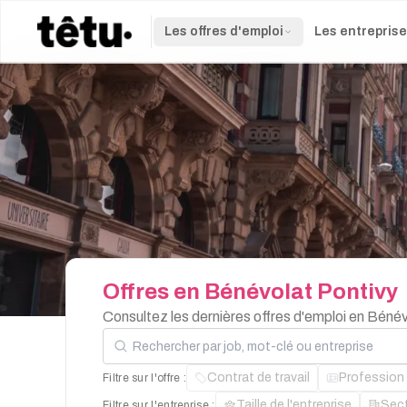
Les offres d'emploi
Les entrepris
Offres
en
Bénévolat
Pontivy
Consultez les dernières offres d'emploi en Béné
Rechercher par job, mot-clé ou entreprise
Contrat de travail
Profession
Filtre sur l'offre :
Taille de l'entreprise
Sec
Filtre sur l'entreprise :