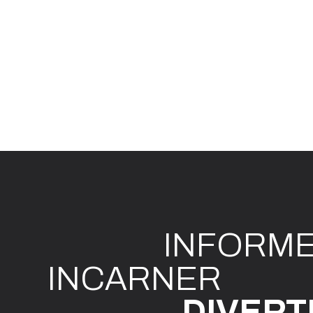
INFO
R
M
I
N
CAR
N
ER
DIVE
R
T