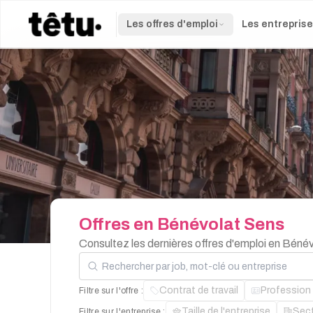
Les offres d'emploi
Les entrepris
Offres
en
Bénévolat
Sens
Consultez les dernières offres d'emploi en Béné
Rechercher par job, mot-clé ou entreprise
Contrat de travail
Profession
Filtre sur l'offre :
Taille de l'entreprise
Sec
Filtre sur l'entreprise :