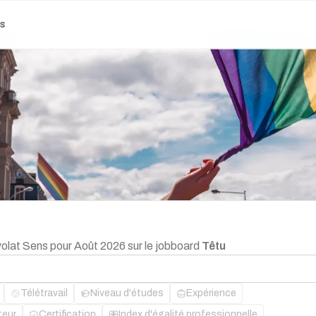
es
volat Sens pour Août 2026 sur le jobboard
Têtu
Télétravail
Niveau d'études
Expérience
teur
Certification
Index d'égalité professionnelle