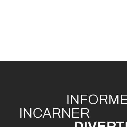
INFO
R
M
I
N
CAR
N
ER
DIVE
R
T