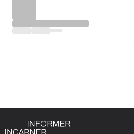
INFO
R
ME
R
I
N
CAR
N
ER