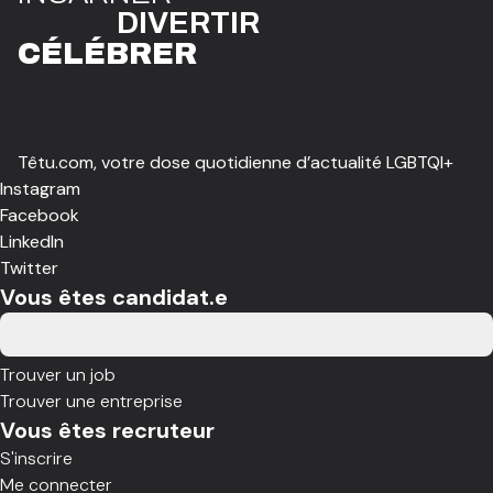
DIVE
R
TIR
CÉLÉBR
E
R
Têtu.com, votre dose quotidienne d’actualité LGBTQI+
Instagram
Facebook
LinkedIn
Twitter
Vous êtes candidat.e
Trouver un job
Trouver une entreprise
Vous êtes recruteur
S'inscrire
Me connecter