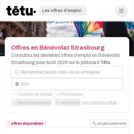
Les offres d'emploi
Offres
en
Bénévolat
Strasbourg
Consultez les dernières offres d'emploi en Bénévolat
Strasbourg pour Août 2026 sur le jobboard
Têtu
Rechercher par job, mot-clé ou entreprise
Localisation
Contrat de travail
Profession
Recherche avancée
réinitialiser
voir toutes les offres
offres disponibles
les plus pertinents