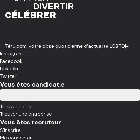
DIVE
R
TIR
CÉLÉBR
E
R
Têtu.com, votre dose quotidienne d’actualité LGBTQI+
Instagram
Facebook
LinkedIn
Twitter
Vous êtes candidat.e
Trouver un job
Trouver une entreprise
Vous êtes recruteur
S'inscrire
Me connecter