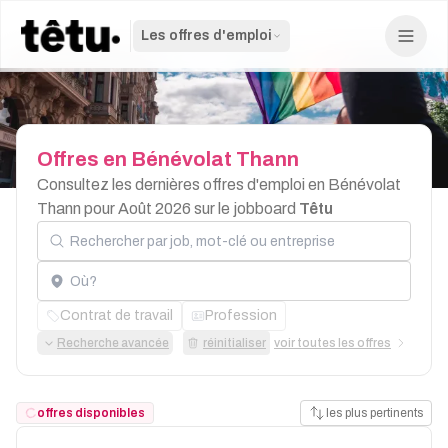
Les offres d'emploi
Offres
en
Bénévolat
Thann
Consultez les dernières offres d'emploi en Bénévolat
Thann pour Août 2026 sur le jobboard
Têtu
Rechercher par job, mot-clé ou entreprise
Localisation
Contrat de travail
Profession
Recherche avancée
réinitialiser
voir toutes les offres
offres disponibles
les plus pertinents