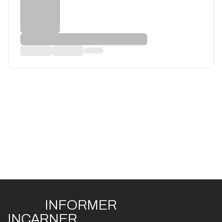
INFO
R
ME
R
I
N
CAR
N
ER